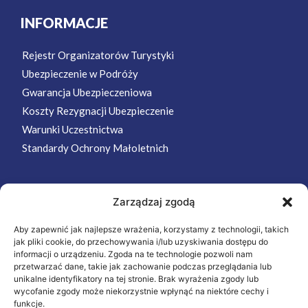
INFORMACJE
Rejestr Organizatorów Turystyki
Ubezpieczenie w Podróży
Gwarancja Ubezpieczeniowa
Koszty Rezygnacji Ubezpieczenie
Warunki Uczestnictwa
Standardy Ochrony Małoletnich
Zarządzaj zgodą
MENU
Aby zapewnić jak najlepsze wrażenia, korzystamy z technologii, takich
Strona Główna
jak pliki cookie, do przechowywania i/lub uzyskiwania dostępu do
Wycieczki
informacji o urządzeniu. Zgoda na te technologie pozwoli nam
przetwarzać dane, takie jak zachowanie podczas przeglądania lub
Oferta
unikalne identyfikatory na tej stronie. Brak wyrażenia zgody lub
wycofanie zgody może niekorzystnie wpłynąć na niektóre cechy i
O nas
funkcje.