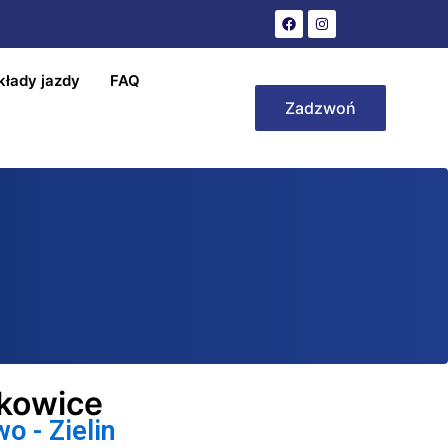
kłady jazdy
FAQ
Zadzwoń
kowice
o - Zielin