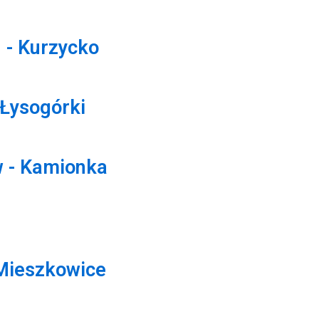
 - Kurzycko
 Łysogórki
w - Kamionka
 Mieszkowice