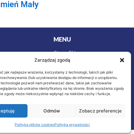
Kamień Mały
MENU
Strona Główna
urystyki
Zarządzaj zgodą
Wycieczki
y
Oferta
owa
 jak najlepsze wrażenia, korzystamy z technologii, takich jak pliki
ieczenie
O nas
przechowywania i/lub uzyskiwania dostępu do informacji o urządzeniu.
 technologie pozwoli nam przetwarzać dane, takie jak zachowanie
Kontakt
eglądania lub unikalne identyfikatory na tej stronie. Brak wyrażenia zgody
letnich
ie zgody może niekorzystnie wpłynąć na niektóre cechy i funkcje.
eptuję
Odmów
Zobacz preferencje
wykonał: M.C.
Polityka plików cookies
Polityka prywatności