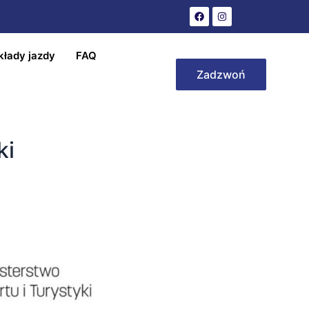
kłady jazdy
FAQ
Zadzwoń
ki