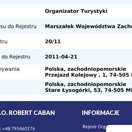
T.O. ROBERT CABAN
INFORMACJE
Rejestr Organizatorów T
n: +48 795460176