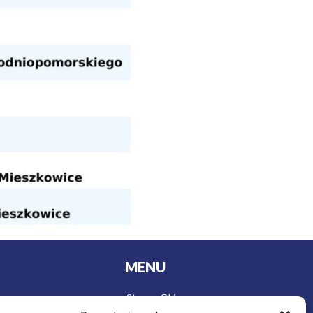
MENU
Strona Główna
urystyki