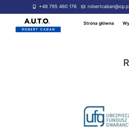
+48 795 460 176
robertcaban@op.p
Strona główna
Wy
R