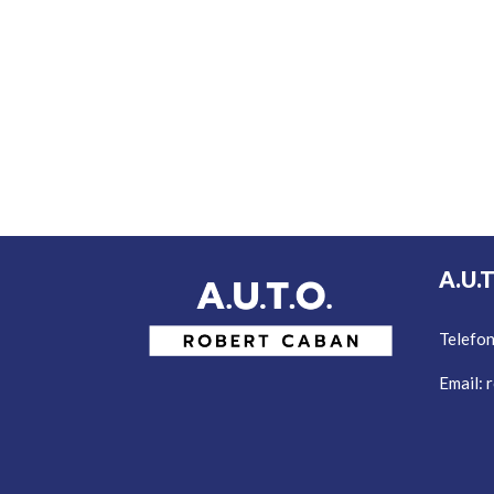
A.U.
Telefo
Email:
r