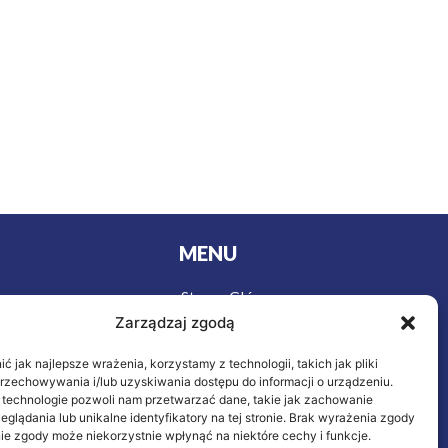
MENU
Strona Główna
urystyki
Zarządzaj zgodą
Wycieczki
y
Oferta
owa
 jak najlepsze wrażenia, korzystamy z technologii, takich jak pliki
ieczenie
O nas
przechowywania i/lub uzyskiwania dostępu do informacji o urządzeniu.
 technologie pozwoli nam przetwarzać dane, takie jak zachowanie
Kontakt
eglądania lub unikalne identyfikatory na tej stronie. Brak wyrażenia zgody
letnich
ie zgody może niekorzystnie wpłynąć na niektóre cechy i funkcje.