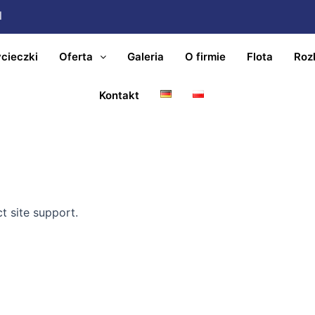
l
cieczki
Oferta
Galeria
O firmie
Flota
Roz
Kontakt
ct site support.