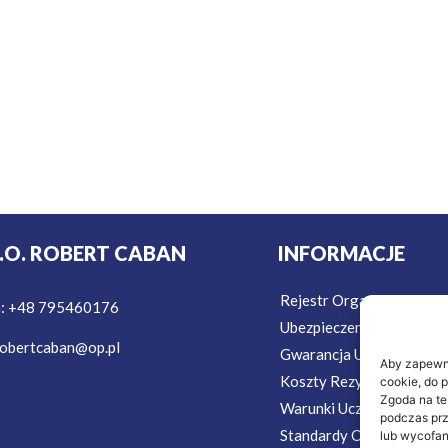
T.O. ROBERT CABAN
INFORMACJE
Rejestr Organizatorów T
n: +48 795460176
Ubezpieczenie w Podróż
obertcaban@op.pl
Gwarancja Ubezpieczeni
Aby zapewnić
Koszty Rezygnacji Ubezp
cookie, do 
Zgoda na te
Warunki Uczestnictwa
podczas prz
Standardy Ochrony Mało
lub wycofan