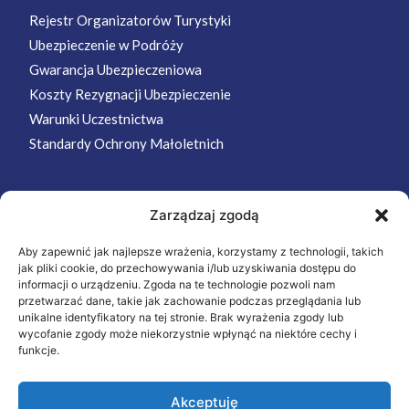
Rejestr Organizatorów Turystyki
Ubezpieczenie w Podróży
Gwarancja Ubezpieczeniowa
Koszty Rezygnacji Ubezpieczenie
Warunki Uczestnictwa
Standardy Ochrony Małoletnich
Zarządzaj zgodą
MENU
Aby zapewnić jak najlepsze wrażenia, korzystamy z technologii, takich
Strona Główna
jak pliki cookie, do przechowywania i/lub uzyskiwania dostępu do
Wycieczki
informacji o urządzeniu. Zgoda na te technologie pozwoli nam
przetwarzać dane, takie jak zachowanie podczas przeglądania lub
Oferta
unikalne identyfikatory na tej stronie. Brak wyrażenia zgody lub
wycofanie zgody może niekorzystnie wpłynąć na niektóre cechy i
O nas
funkcje.
Kontakt
Akceptuję