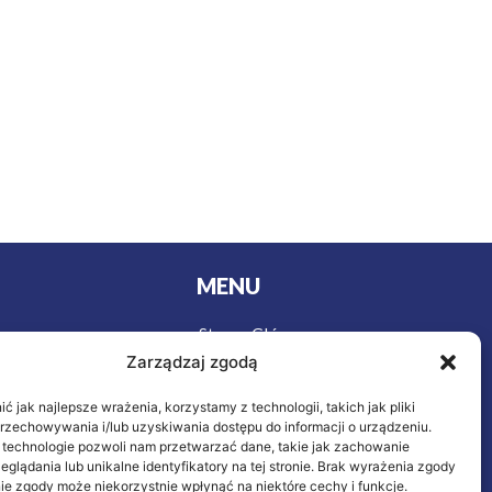
MENU
Strona Główna
urystyki
Zarządzaj zgodą
Wycieczki
y
Oferta
owa
 jak najlepsze wrażenia, korzystamy z technologii, takich jak pliki
ieczenie
O nas
przechowywania i/lub uzyskiwania dostępu do informacji o urządzeniu.
 technologie pozwoli nam przetwarzać dane, takie jak zachowanie
Kontakt
eglądania lub unikalne identyfikatory na tej stronie. Brak wyrażenia zgody
letnich
ie zgody może niekorzystnie wpłynąć na niektóre cechy i funkcje.