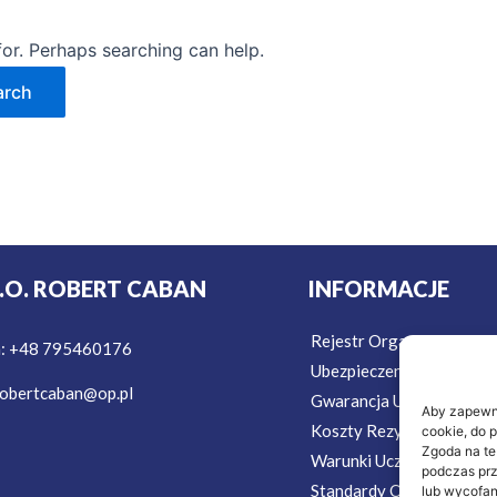
for. Perhaps searching can help.
T.O. ROBERT CABAN
INFORMACJE
Rejestr Organizatorów T
n: +48 795460176
Ubezpieczenie w Podróż
obertcaban@op.pl
Gwarancja Ubezpieczeni
Aby zapewnić
Koszty Rezygnacji Ubezp
cookie, do 
Zgoda na te
Warunki Uczestnictwa
podczas prz
Standardy Ochrony Mało
lub wycofan