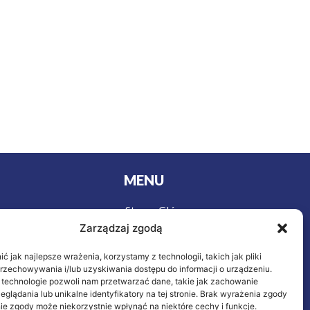
MENU
Strona Główna
urystyki
Zarządzaj zgodą
Wycieczki
y
Oferta
owa
 jak najlepsze wrażenia, korzystamy z technologii, takich jak pliki
ieczenie
O nas
przechowywania i/lub uzyskiwania dostępu do informacji o urządzeniu.
 technologie pozwoli nam przetwarzać dane, takie jak zachowanie
Kontakt
eglądania lub unikalne identyfikatory na tej stronie. Brak wyrażenia zgody
letnich
ie zgody może niekorzystnie wpłynąć na niektóre cechy i funkcje.