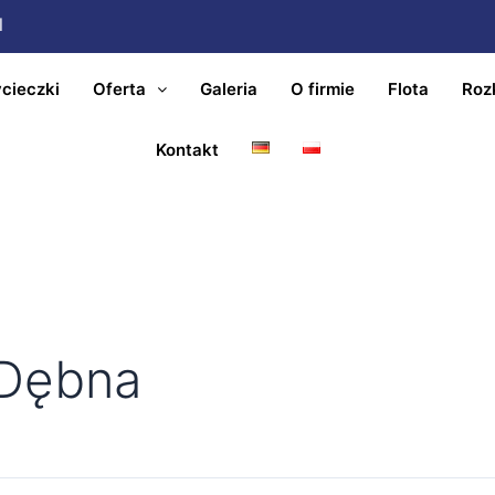
l
cieczki
Oferta
Galeria
O firmie
Flota
Roz
Kontakt
 Dębna