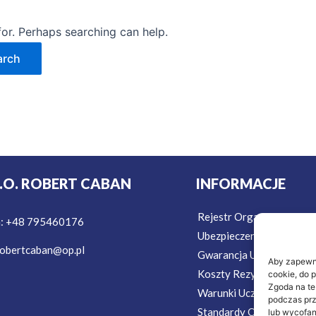
for. Perhaps searching can help.
T.O. ROBERT CABAN
INFORMACJE
Rejestr Organizatorów T
n: +48 795460176
Ubezpieczenie w Podróż
obertcaban@op.pl
Gwarancja Ubezpieczeni
Aby zapewnić
Koszty Rezygnacji Ubezp
cookie, do 
Zgoda na te
Warunki Uczestnictwa
podczas prz
Standardy Ochrony Mało
lub wycofan