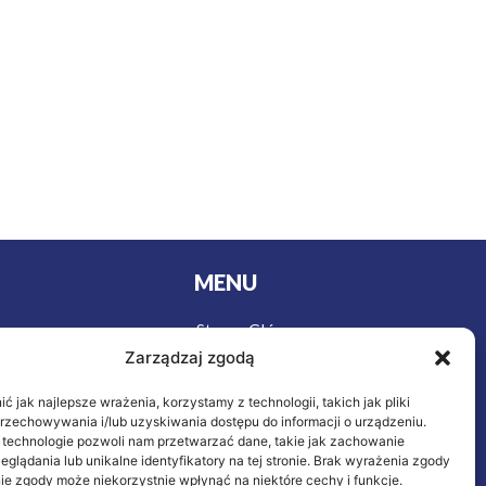
MENU
Strona Główna
urystyki
Zarządzaj zgodą
Wycieczki
y
Oferta
owa
 jak najlepsze wrażenia, korzystamy z technologii, takich jak pliki
ieczenie
O nas
przechowywania i/lub uzyskiwania dostępu do informacji o urządzeniu.
 technologie pozwoli nam przetwarzać dane, takie jak zachowanie
Kontakt
eglądania lub unikalne identyfikatory na tej stronie. Brak wyrażenia zgody
letnich
ie zgody może niekorzystnie wpłynąć na niektóre cechy i funkcje.