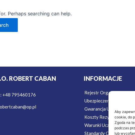
for. Perhaps searching can help.
T.O. ROBERT CABAN
INFORMACJE
Rejestr Organizatorów T
n: +48 795460176
Ubezpieczenie w Podróż
obertcaban@op.pl
Gwarancja Ubezpieczeni
Aby zapewnić
Koszty Rezygnacji Ubezp
cookie, do 
Zgoda na te
Warunki Uczestnictwa
podczas prz
Standardy Ochrony Mało
lub wycofan