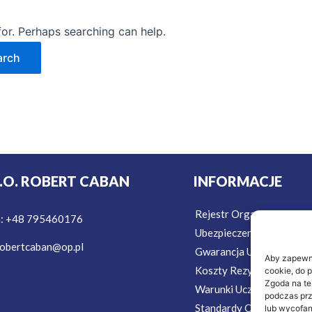
for. Perhaps searching can help.
T.O. ROBERT CABAN
INFORMACJE
Rejestr Organizatorów T
n: +48 795460176
Ubezpieczenie w Podróż
obertcaban@op.pl
Gwarancja Ubezpieczeni
Aby zapewnić
Koszty Rezygnacji Ubezp
cookie, do 
Zgoda na te
Warunki Uczestnictwa
podczas prz
Standardy Ochrony Mało
lub wycofan