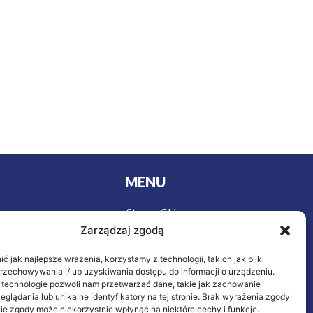
MENU
Strona Główna
urystyki
Zarządzaj zgodą
Wycieczki
y
Oferta
owa
 jak najlepsze wrażenia, korzystamy z technologii, takich jak pliki
ieczenie
O nas
przechowywania i/lub uzyskiwania dostępu do informacji o urządzeniu.
 technologie pozwoli nam przetwarzać dane, takie jak zachowanie
Kontakt
eglądania lub unikalne identyfikatory na tej stronie. Brak wyrażenia zgody
letnich
ie zgody może niekorzystnie wpłynąć na niektóre cechy i funkcje.