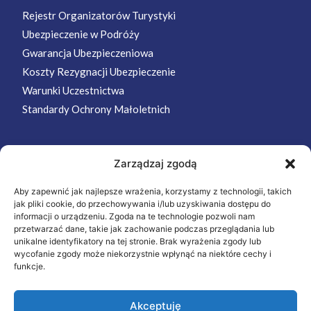
Rejestr Organizatorów Turystyki
Ubezpieczenie w Podróży
Gwarancja Ubezpieczeniowa
Koszty Rezygnacji Ubezpieczenie
Warunki Uczestnictwa
Standardy Ochrony Małoletnich
Zarządzaj zgodą
MENU
Aby zapewnić jak najlepsze wrażenia, korzystamy z technologii, takich
Strona Główna
jak pliki cookie, do przechowywania i/lub uzyskiwania dostępu do
Wycieczki
informacji o urządzeniu. Zgoda na te technologie pozwoli nam
przetwarzać dane, takie jak zachowanie podczas przeglądania lub
Oferta
unikalne identyfikatory na tej stronie. Brak wyrażenia zgody lub
wycofanie zgody może niekorzystnie wpłynąć na niektóre cechy i
O nas
funkcje.
Kontakt
Akceptuję