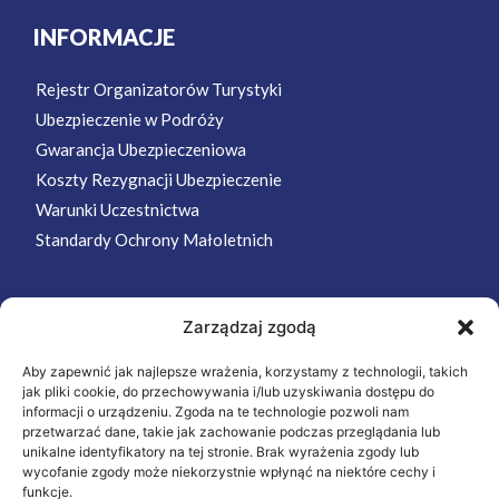
INFORMACJE
Rejestr Organizatorów Turystyki
Ubezpieczenie w Podróży
Gwarancja Ubezpieczeniowa
Koszty Rezygnacji Ubezpieczenie
Warunki Uczestnictwa
Standardy Ochrony Małoletnich
Zarządzaj zgodą
MENU
Aby zapewnić jak najlepsze wrażenia, korzystamy z technologii, takich
Strona Główna
jak pliki cookie, do przechowywania i/lub uzyskiwania dostępu do
Wycieczki
informacji o urządzeniu. Zgoda na te technologie pozwoli nam
przetwarzać dane, takie jak zachowanie podczas przeglądania lub
Oferta
unikalne identyfikatory na tej stronie. Brak wyrażenia zgody lub
wycofanie zgody może niekorzystnie wpłynąć na niektóre cechy i
O nas
funkcje.