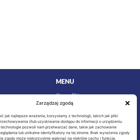
MENU
Strona Główna
urystyki
Zarządzaj zgodą
Wycieczki
y
Oferta
owa
 jak najlepsze wrażenia, korzystamy z technologii, takich jak pliki
ieczenie
O nas
przechowywania i/lub uzyskiwania dostępu do informacji o urządzeniu.
 technologie pozwoli nam przetwarzać dane, takie jak zachowanie
Kontakt
eglądania lub unikalne identyfikatory na tej stronie. Brak wyrażenia zgody
letnich
ie zgody może niekorzystnie wpłynąć na niektóre cechy i funkcje.