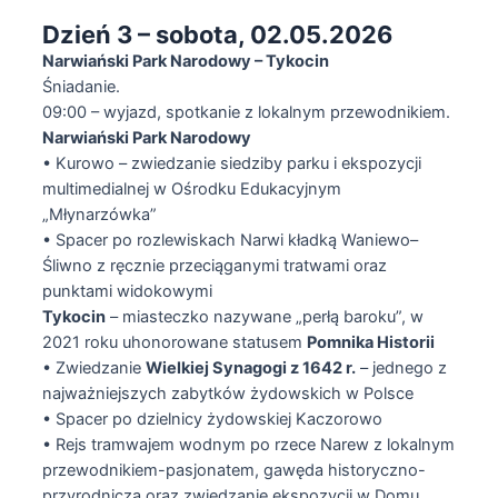
Dzień 3 – sobota, 02.05.2026
Narwiański Park Narodowy – Tykocin
Śniadanie.
09:00 – wyjazd, spotkanie z lokalnym przewodnikiem.
Narwiański Park Narodowy
• Kurowo – zwiedzanie siedziby parku i ekspozycji
multimedialnej w Ośrodku Edukacyjnym
„Młynarzówka”
• Spacer po rozlewiskach Narwi kładką Waniewo–
Śliwno z ręcznie przeciąganymi tratwami oraz
punktami widokowymi
Tykocin
– miasteczko nazywane „perłą baroku”, w
2021 roku uhonorowane statusem
Pomnika Historii
• Zwiedzanie
Wielkiej Synagogi z 1642 r.
– jednego z
najważniejszych zabytków żydowskich w Polsce
• Spacer po dzielnicy żydowskiej Kaczorowo
• Rejs tramwajem wodnym po rzece Narew z lokalnym
przewodnikiem-pasjonatem, gawęda historyczno-
przyrodnicza oraz zwiedzanie ekspozycji w Domu