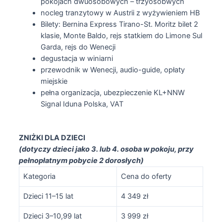
pokojach dwuosobowych – trzyosobwych
nocleg tranzytowy w Austrii z wyżywieniem HB
Bilety: Bernina Express Tirano-St. Moritz bilet 2
klasie, Monte Baldo, rejs statkiem do Limone Sul
Garda, rejs do Wenecji
degustacja w winiarni
przewodnik w Wenecji, audio-guide, opłaty
miejskie
pełna organizacja, ubezpieczenie KL+NNW
Signal Iduna Polska, VAT
ZNIŻKI DLA DZIECI
(dotyczy dzieci jako 3. lub 4. osoba w pokoju, przy
pełnopłatnym pobycie 2 dorosłych)
Kategoria
Cena do oferty
Dzieci 11–15 lat
4 349 zł
Dzieci 3–10,99 lat
3 999 zł