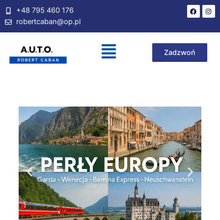
+48 795 460 176
robertcaban@op.pl
Zadzwoń