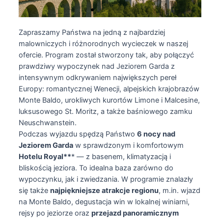
Zapraszamy Państwa na jedną z najbardziej
malowniczych i różnorodnych wycieczek w naszej
ofercie. Program został stworzony tak, aby połączyć
prawdziwy wypoczynek nad Jeziorem Garda z
intensywnym odkrywaniem największych pereł
Europy: romantycznej Wenecji, alpejskich krajobrazów
Monte Baldo, urokliwych kurortów Limone i Malcesine,
luksusowego St. Moritz, a także baśniowego zamku
Neuschwanstein.
Podczas wyjazdu spędzą Państwo
6 nocy nad
Jeziorem Garda
w sprawdzonym i komfortowym
Hotelu Royal**
* — z basenem, klimatyzacją i
bliskością jeziora. To idealna baza zarówno do
wypoczynku, jak i zwiedzania. W programie znalazły
się także
najpiękniejsze atrakcje regionu
, m.in. wjazd
na Monte Baldo, degustacja win w lokalnej winiarni,
rejsy po jeziorze oraz
przejazd panoramicznym