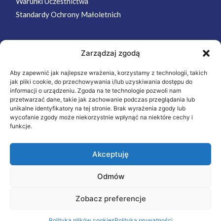
Warunki Uczestnictwa
Standardy Ochrony Małoletnich
Zarządzaj zgodą
MENU
Aby zapewnić jak najlepsze wrażenia, korzystamy z technologii, takich
Strona Główna
jak pliki cookie, do przechowywania i/lub uzyskiwania dostępu do
Wycieczki
informacji o urządzeniu. Zgoda na te technologie pozwoli nam
przetwarzać dane, takie jak zachowanie podczas przeglądania lub
Oferta
unikalne identyfikatory na tej stronie. Brak wyrażenia zgody lub
wycofanie zgody może niekorzystnie wpłynąć na niektóre cechy i
O nas
funkcje.
Kontakt
Akceptuję
©2026 A.U.T.O. Robert Caban. Wszystkie prawa
Odmów
zastrzeżone.
Zobacz preferencje
wykonał: M.C.
Polityka plików cookies
Polityka prywatności