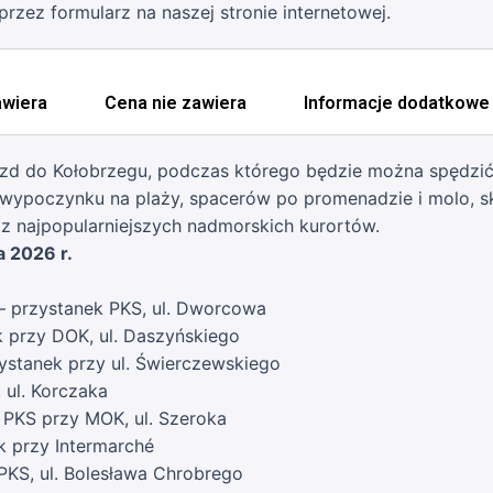
rzez formularz na naszej stronie internetowej.
awiera
Cena nie zawiera
Informacje dodatkowe
d do Kołobrzegu, podczas którego będzie można spędzić
ypoczynku na plaży, spacerów po promenadzie i molo, sko
 z najpopularniejszych nadmorskich kurortów.
ca 2026 r.
– przystanek PKS, ul. Dworcowa
 przy DOK, ul. Daszyńskiego
ystanek przy ul. Świerczewskiego
 ul. Korczaka
 PKS przy MOK, ul. Szeroka
k przy Intermarché
 PKS, ul. Bolesława Chrobrego