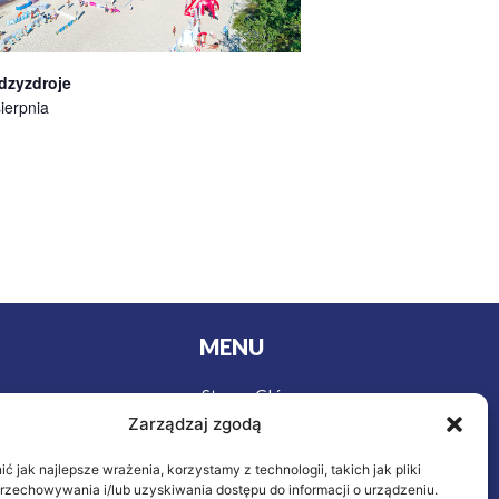
dzyzdroje
ierpnia
MENU
Strona Główna
urystyki
Zarządzaj zgodą
Wycieczki
y
Oferta
owa
 jak najlepsze wrażenia, korzystamy z technologii, takich jak pliki
ieczenie
O nas
przechowywania i/lub uzyskiwania dostępu do informacji o urządzeniu.