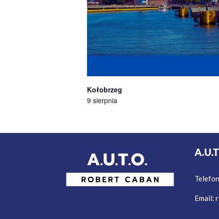
Kołobrzeg
9 sierpnia
A.U.
Telefo
Email:
r