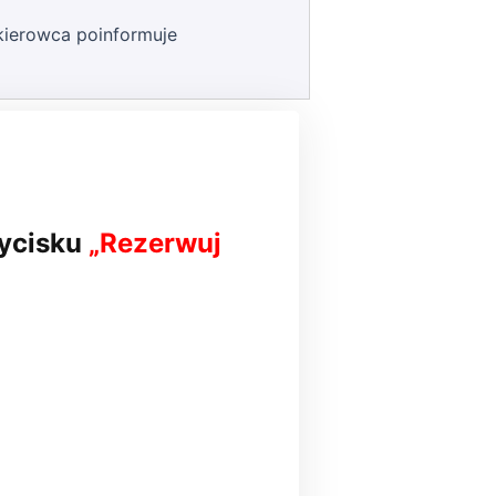
kierowca poinformuje
zycisku
„Rezerwuj