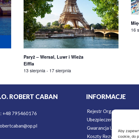
Mię
16 s
Paryż – Wersal, Luwr i Wieża
Eiffla
13 sierpnia
-
17 sierpnia
T.O. ROBERT CABAN
INFORMACJE
Rejestr Organizatorów T
n: +48 795460176
Ubezpieczenie w Podróż
obertcaban@op.pl
Gwarancja Ubezpieczeni
Aby zapewnić
Koszty Rezygnacji Ubezp
cookie, do 