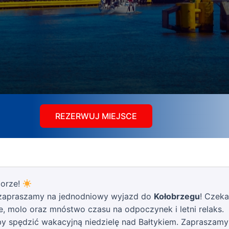
REZERWUJ MIEJSCE
morze!
 zapraszamy na jednodniowy wyjazd do
Kołobrzegu
! Czeka
, molo oraz mnóstwo czasu na odpoczynek i letni relaks.
aby spędzić wakacyjną niedzielę nad Bałtykiem. Zapraszam