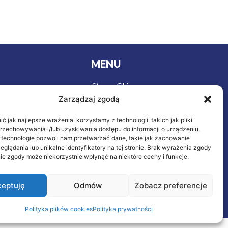
MENU
Strona Główna
urystyki
Zarządzaj zgodą
Wycieczki
y
Oferta
owa
 jak najlepsze wrażenia, korzystamy z technologii, takich jak pliki
ieczenie
O nas
przechowywania i/lub uzyskiwania dostępu do informacji o urządzeniu.
 technologie pozwoli nam przetwarzać dane, takie jak zachowanie
Kontakt
eglądania lub unikalne identyfikatory na tej stronie. Brak wyrażenia zgody
letnich
ie zgody może niekorzystnie wpłynąć na niektóre cechy i funkcje.
eptuję
Odmów
Zobacz preferencje
wykonał: M.C.
Polityka plików cookies
Polityka prywatności