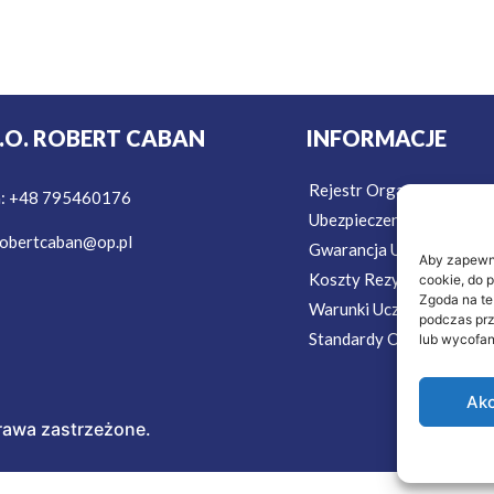
T.O. ROBERT CABAN
INFORMACJE
Rejestr Organizatorów T
n: +48 795460176
Ubezpieczenie w Podróż
obertcaban@op.pl
Gwarancja Ubezpieczeni
Aby zapewnić
Koszty Rezygnacji Ubezp
cookie, do 
Zgoda na te
Warunki Uczestnictwa
podczas prz
Standardy Ochrony Mało
lub wycofan
Akc
rawa zastrzeżone.