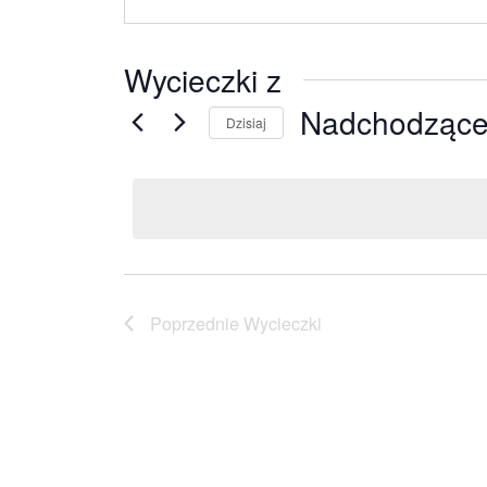
Wycieczki z
Nadchodząc
Dzisiaj
Wybierz
datę.
Poprzednie
Wycieczki