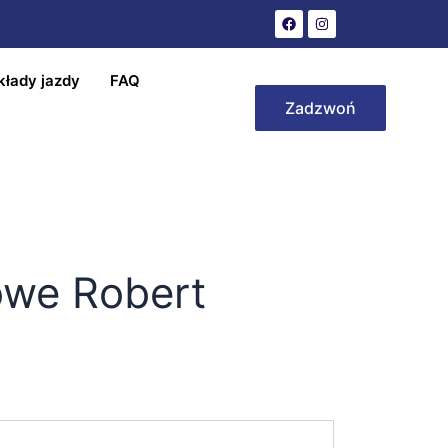
kłady jazdy
FAQ
Zadzwoń
owe Robert